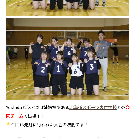
Yoshidaどうぶつは姉妹校である
北海道スポーツ専門学校
との
合
同チーム
で出場！！
今回は先月に行われた大会の決勝です！