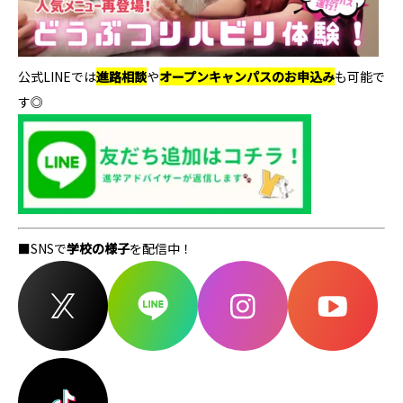
公式LINEでは
進路相談
や
オープンキャンパスのお申込み
も可能で
す◎
■SNSで
学校の様子
を配信中！