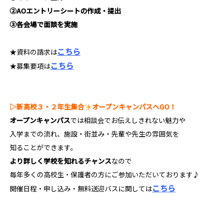
②AOエントリーシートの作成
・提出
③各会場で面談を実施
こちら
★資料の請求は
こちら
★募集要項は
▷新高校３・２年生集合
オープンキャンパスへGO！
オープンキャンパス
では相談会でお伝えしきれない魅力や
入学までの流れ、施設・街並み・先輩や先生の雰囲気を
知ることができます。
より詳しく学校を知れるチャンス
なので
毎年多くの高校生・保護者の方にご参加いただいております♪
こちら
開催日程・申し込み・無料送迎バスに関しては