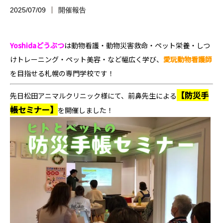
2025/07/09
開催報告
Yoshidaどうぶつ
は
動物看護・動物災害救命・ペット栄養・しつ
けトレーニング・ペット美容・など幅広く学び、
愛玩動物看護師
を目指せる
札幌の専門学校です！
【防災手
先日松田アニマルクリニック様にて、前鼻先生による
帳セミナー】
を開催しました！