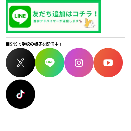
■SNSで
学校の様子
を配信中！