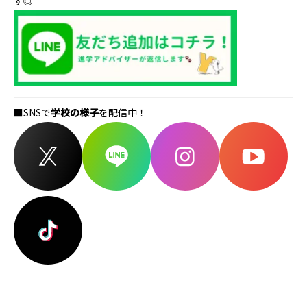
す◎
■SNSで
学校の様子
を配信中！