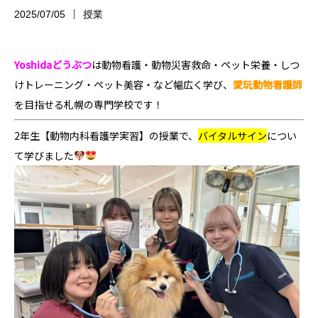
2025/07/05
授業
Yoshidaどうぶつ
は
動物看護・動物災害救命・ペット栄養・しつ
けトレーニング・ペット美容・など幅広く学び、
愛玩動物看護師
を目指せる
札幌の専門学校です！
2年生【動物内科看護学実習】の授業で、
バイタルサイン
につい
て学びました