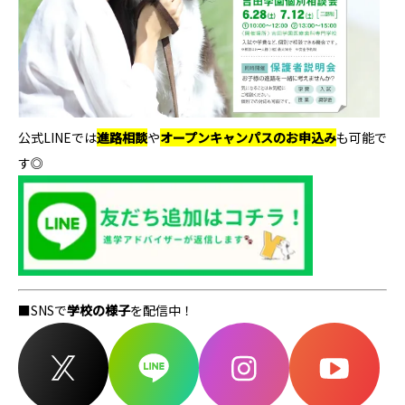
公式LINEでは
進路相談
や
オープンキャンパスのお申込み
も可能で
す◎
■SNSで
学校の様子
を配信中！