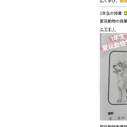
広く学び、
愛
1年生の授業【
愛玩動物の授
とです！
愛玩動物看護