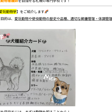
玩動物看護師
を目指せる
札幌の専門学校です！
愛玩動物学
】をご紹介します
業目的は、
愛玩動物や使役動物の歴史や品種、適切な飼養管理・体調管
師を目指すには、まずは動物を知ることから！