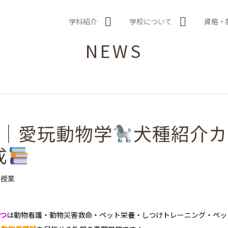
学科紹介
学校について
資格・
NEWS
生｜愛玩動物学
犬種紹介カ
成
授業
ぶつ
は
動物看護・動物災害救命・ペット栄養・しつけトレーニング・ペッ