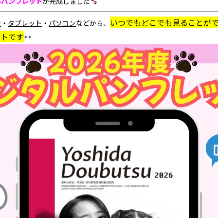
ルパンフレット
が完成しました
いつでもどこでも見ることが
ン
・
タブレット
・
パソコン
などから、
ットです