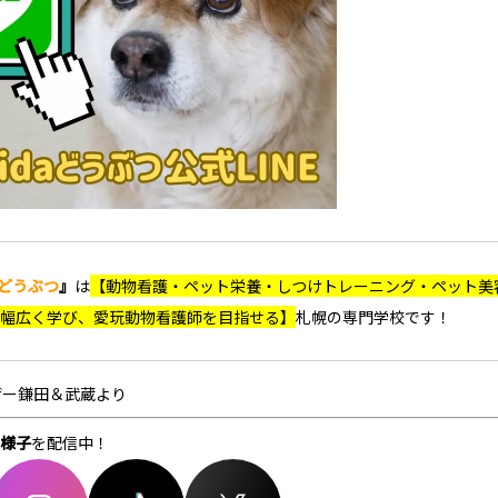
daどうぶつ
』
は
【動物看護・ペット栄養・しつけトレーニング・ペット美
幅広く学び、愛玩動物看護師を目指せる
】
札幌の専門学校です！
ザー鎌田＆武蔵より
様子
を配信中！