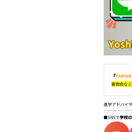
『
Yoshi
害救命など
進学アドバイ
■SNSで
学校の