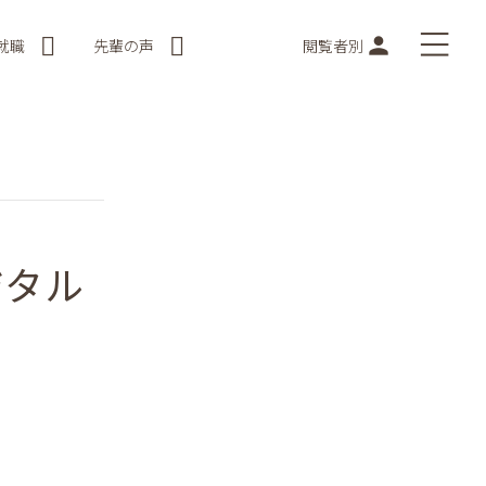
就職
先輩の声
閲覧者別
ジタル