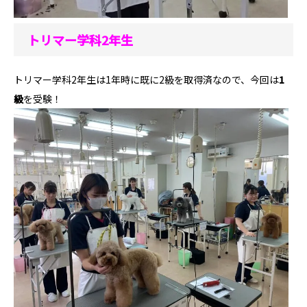
トリマー学科2年生
トリマー学科2年生は1年時に既に2級を取得済なので、今回は
1
級
を受験！