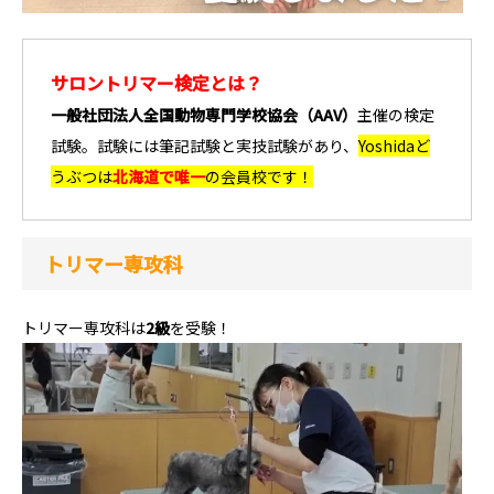
サロントリマー検定とは？
一般社団法人全国動物専門学校協会（AAV）
主催の検定
試験。試験には筆記試験と実技試験があり、
Yoshidaど
うぶつは
北海道で唯一
の会員校です！
トリマー専攻科
トリマー専攻科は
2級
を受験！