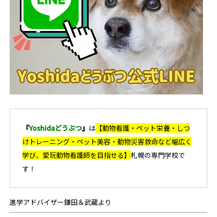
『
Yoshidaどうぶつ
』
は
【動物看護・ペット栄養・しつ
けトレーニング・ペット美容・動物災害救命など幅広く
学び、愛玩動物看護師を目指せる
】
札幌の専門学校で
す！
進学アドバイザー鎌田＆武蔵より