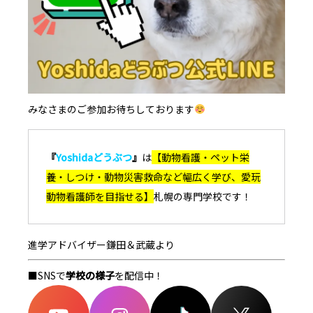
みなさまのご参加お待ちしております
『
Yoshidaどうぶつ
』
は
【動物看護・ペット栄
養・しつけ・動物災害救命など幅広く学び、愛玩
動物看護師を目指せる
】
札幌の専門学校です！
進学アドバイザー鎌田＆武蔵より
■SNSで
学校の様子
を配信中！