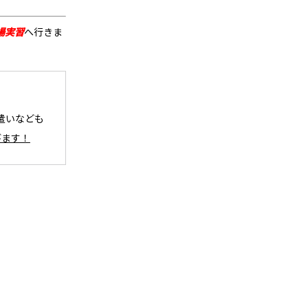
場実習
へ行きま
遣いなども
びます！