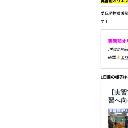
実習前オリエ
愛玩動物看護師
す！
実習前オ
現場実習前
確認
よ
1日目の様子は