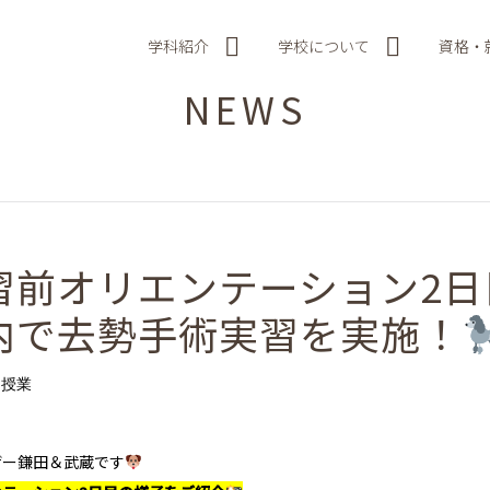
学科紹介
学校について
資格・
NEWS
習前オリエンテーション2日
内で去勢手術実習を実施！
授業
ザー鎌田＆武蔵です