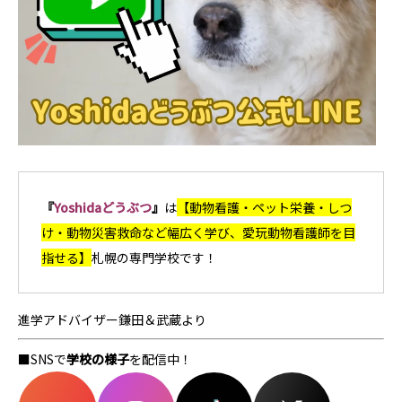
『
Yoshidaどうぶつ
』
は
【動物看護・ペット栄養・しつ
け・動物災害救命など幅広く学び、愛玩動物看護師を目
指せる
】
札幌の専門学校です！
進学アドバイザー鎌田＆武蔵より
■SNSで
学校の様子
を配信中！