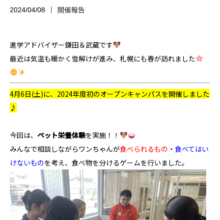
2024/04/08
開催報告
進学アドバイザー鎌田＆武蔵です
最近は気温も暖かく雪解けが進み、札幌にも春が訪れました
4月6日(土)に、2024年度初のオープンキャンパスを開催しました
♪
今回は、
ペット栄養体験
を実施！！
みんなで相談しながらワンちゃんが
食べられるもの
・
食べてはい
けないもの
を考え、食べ物を分けるゲームを行いました。