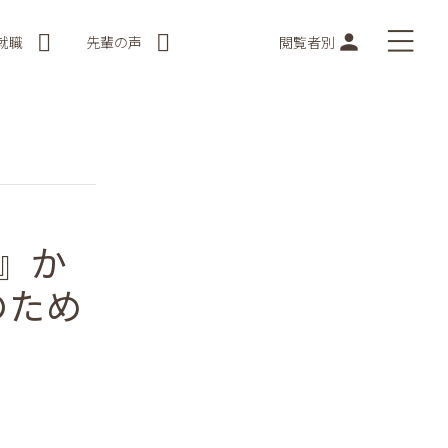
就職
先輩の声
閲覧者別
』か
のため