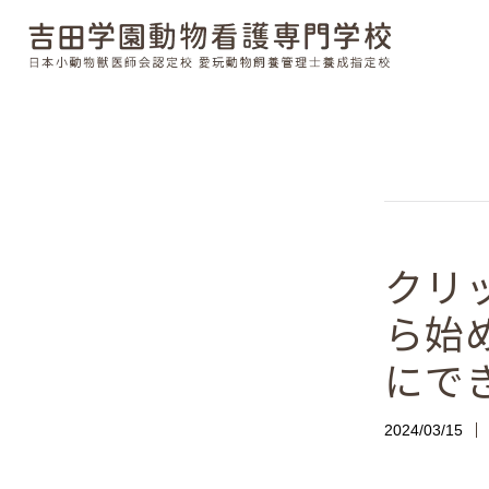
クリ
ら始
にで
2024/03/15