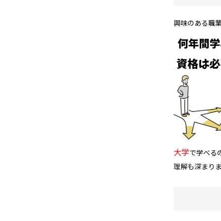
興味のある職
大学
で学べる
理解も深まり