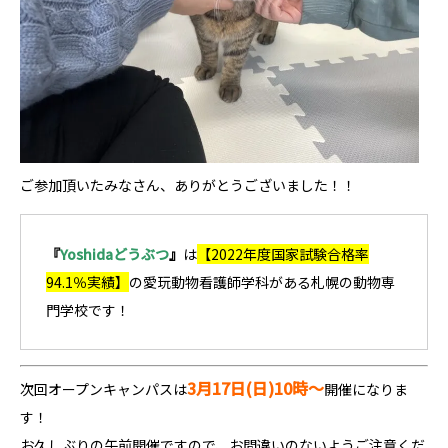
ご参加頂いたみなさん、ありがとうございました！！
『
Yoshidaどうぶつ
』
は
【2022年度国家試験合格率
94.1％実績】
の愛玩動物看護師学科
がある札幌の動物専
門学校です！
3月17日(日)10時～
次回オープンキャンパスは
開催になりま
す！
お久しぶりの午前開催ですので、お間違いのないようご注意くだ