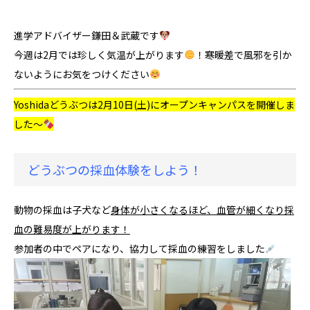
進学アドバイザー鎌田＆武蔵です
今週は2月では珍しく気温が上がります
！寒暖差で風邪を引か
ないようにお気をつけください
Yoshidaどうぶつは
2月10日(土)にオープンキャンパスを開催しま
した～
どうぶつの採血体験をしよう！
動物の採血は子犬など
身体が小さくなるほど、血管が細くなり採
血の難易度が上がります！
参加者の中でペアになり、協力して採血の練習をしました