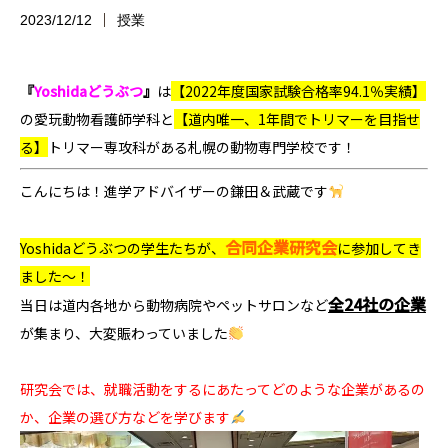
2023/12/12
授業
『
Yoshidaどうぶつ
』
は
【2022年度国家試験合格率94.1％実績】
の愛玩動物看護師学科
と
【道内唯一、1年間でトリマーを目指せ
る】
トリマー専攻科
がある札幌の動物専門学校です！
こんにちは！進学アドバイザーの鎌田＆武蔵です
合同企業研究会
Yoshidaどうぶつの学生たちが、
に参加してき
ました～！
全24社の企業
当日は道内各地から動物病院やペットサロンなど
が集まり、大変賑わっていました
研究会では、就職活動をするにあたってどのような企業があるの
か、企業の選び方などを学びます