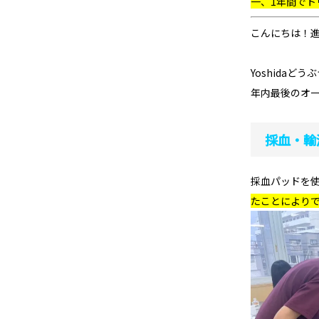
一、1年間でト
こんにちは！
Yoshidaどう
年内最後のオ
採血・輸
採血パッドを
たことによりで