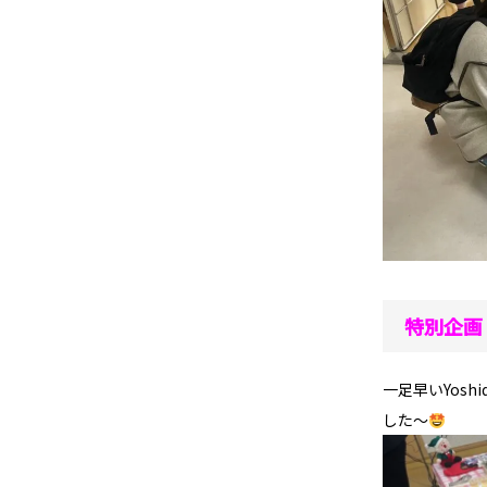
特別企画
一足早いYosh
した～