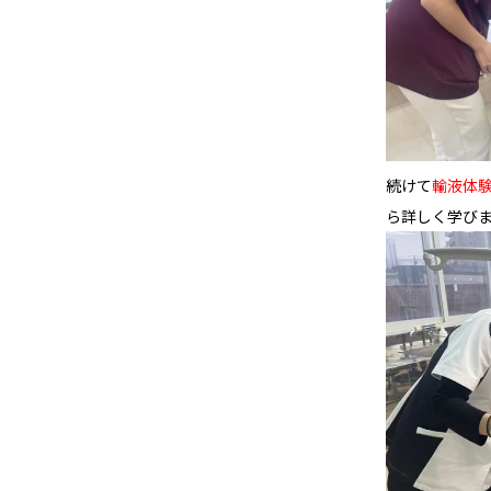
続けて
輸液体
ら詳しく学び