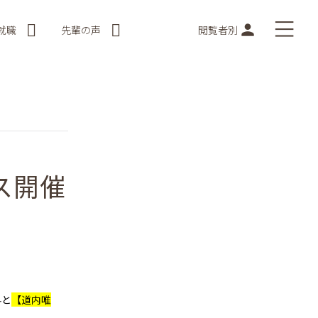
就職
先輩の声
閲覧者別
ス開催
科
と
【道内唯