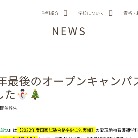
学科紹介
学校について
資格・
NEWS
23年最後のオープンキャンパ
した
開催報告
うぶつ
』
は
【2022年度国家試験合格率94.1％実績】
の愛玩動物看護師学