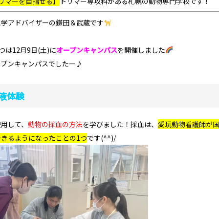
リマーを目指せる】
トリマー専攻科
がある札幌の動物専門学校です！
進学アドバイザーの鎌田＆武蔵です
ぶつは12月9日(土)に
オープンキャンパス
を開催しました
ープンキャンパスでしたー♪
液体験
使用して、
動物の採血の方法
を学びました！採血は、
愛玩動物看護師が
きるようになったことの1つ
です(^^)/