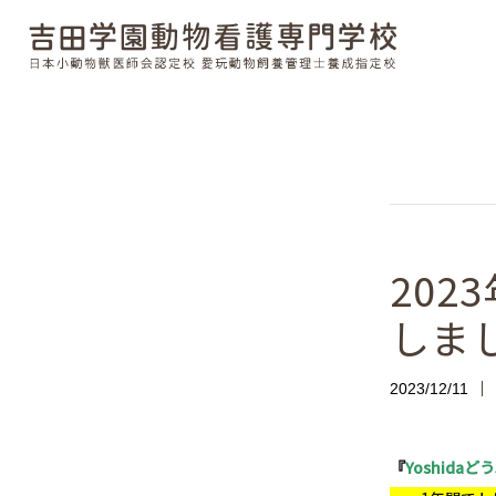
20
しま
2023/12/11
『
Yoshidaど