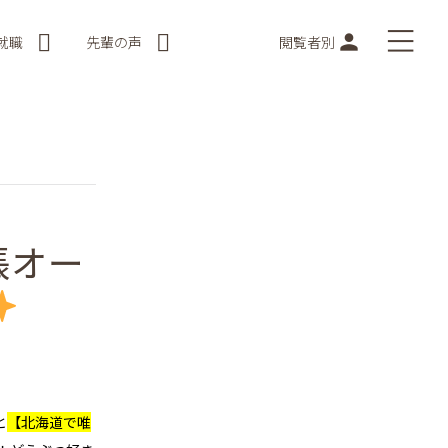
就職
先輩の声
閲覧者別
張オー
と
【北海道で唯