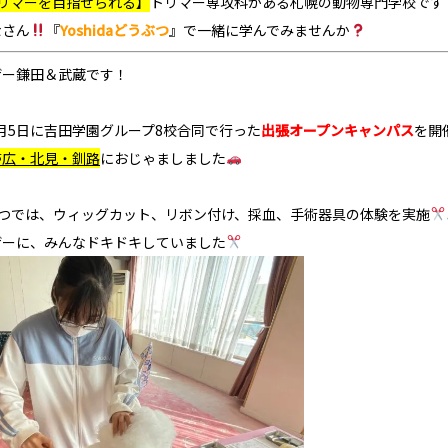
リマーを目指せられる】
トリマー専攻科
がある札幌の動物専門学校です
なさん
『
Yoshidaどうぶつ
』
で一緒に学んでみませんか
ザー鎌田＆武蔵です！
11月5日に吉田学園グループ8校合同で行った
出張オープンキャンパス
を開
帯広・北見・釧路
におじゃましました
どうぶつでは、ウィッグカット、リボン付け、採血、手術器具の体験を実施
ザーに、みんなドキドキしていました