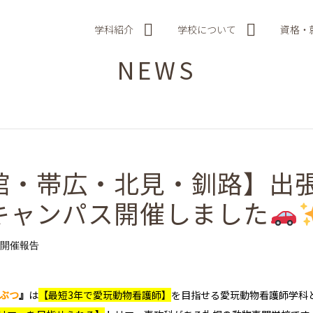
学科紹介
学校について
資格・
NEWS
館・帯広・北見・釧路】出
キャンパス開催しました
開催報告
うぶつ
』
は
【最短3年で愛玩動物看護師】
を目指せる
愛玩動物看護師学科