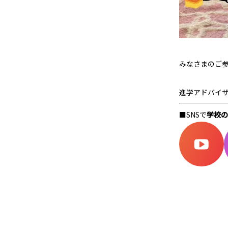
みなさまのご
進学アドバイ
■SNSで
学校の