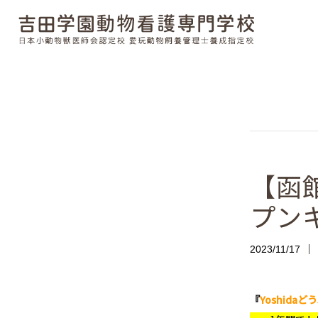
【函
プン
2023/11/17
『
Yoshidaど