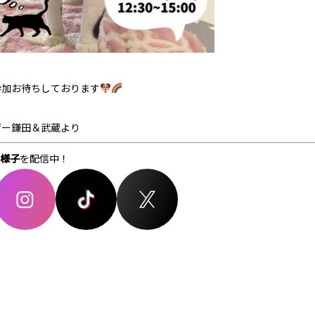
参加お待ちしております
ザー鎌田＆武蔵より
様子
を配信中！