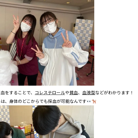
採血をすることで、
コレステロール
や
貧血
、
血液型
などがわかります！
んは、身体のどこからでも採血が可能なんです