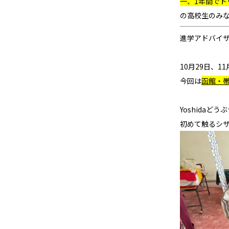
一、1年間でト
の高校生のみ
進学アドバイ
10月29日、
今回は
函館・
Yoshida
初めて触るシ