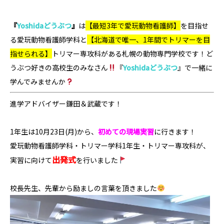
『
Yoshidaどうぶつ
』
は
【最短3年で愛玩動物看護師】
を目指せ
る
愛玩動物看護師学科
と
【北海道で唯一、1年間でトリマーを目
指せられる】
トリマー専攻科
がある札幌の動物専門学校です！ど
うぶつ好きの高校生のみなさん
『
Yoshidaどうぶつ
』
で一緒に
学んでみませんか
進学アドバイザー鎌田＆武蔵です！
1年生は10月23日(月)から、
初めての現場実習
に行きます！
愛玩動物看護師学科・トリマー学科1年生・トリマー専攻科が、
出発式
実習に向けて
を行いました
校長先生、先輩から励ましの言葉を頂きました