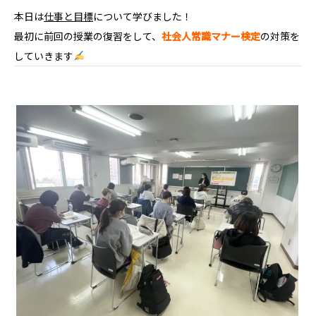
本日は
仕事と目標
について学びました！
最初に前回の授業の復習をして、
社会人常識マナー検定
の対策を
していきます