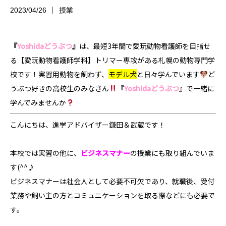
2023/04/26
授業
『
Yoshidaどうぶつ
』
は、最短3年間で愛玩動物看護師を目指せ
る
【愛玩動物看護師学科】トリマー専攻
がある札幌の動物専門学
校です！実習用動物を飼わず、
モデル犬
と日々学んでいます
ど
うぶつ好きの高校生のみなさん
『
Yoshidaどうぶつ
』で一緒に
学んでみませんか
こんにちは、進学アドバイザー鎌田＆武蔵です！
本校では実習の他に、
ビジネスマナー
の授業にも取り組んでいま
す(^^♪
ビジネスマナーは社会人として必要不可欠であり、就職後、受付
業務や飼い主の方とコミュニケーションを取る際などにも必要で
す。