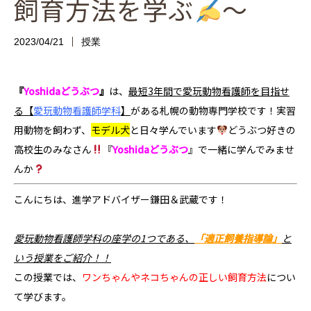
飼育方法を学ぶ
～
2023/04/21
授業
『
Yoshidaどうぶつ
』
は、
最短3年間で愛玩動物看護師を目指せ
る
【
愛玩動物看護師学科
】
がある札幌の動物専門学校です！実習
用動物を飼わず、
モデル犬
と日々学んでいます
どうぶつ好きの
高校生のみなさん
『
Yoshidaどうぶつ
』で一緒に学んでみませ
んか
こんにちは、進学アドバイザー鎌田＆武蔵です！
愛玩動物看護師学科の座学の1つである、
「適正飼養指導論」
と
いう授業をご紹介！！
この授業では、
ワンちゃんやネコちゃんの正しい飼育方法
につい
て学びます。