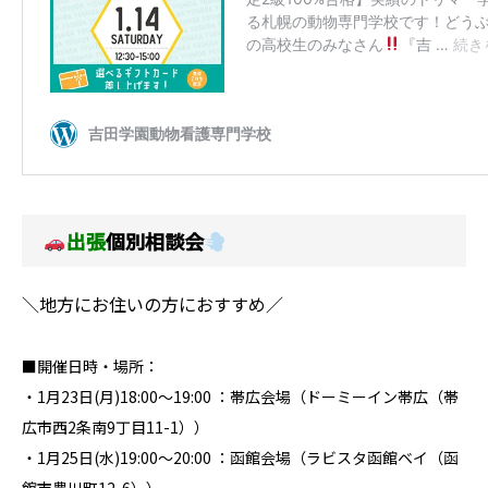
出張
個別相談会
＼地方にお住いの方におすすめ／
■開催日時・場所：
・1月23日(月)
18:00
～19
:00 ：
帯広会場（ドーミーイン帯広（帯
広市西2条南9丁目11-1））
・1月25日(水)
19:00
～20
:00 ：
函館会場（ラビスタ函館ベイ（函