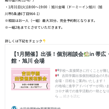
館市豊川町12-6））
・1月31日(火)
18:00
～19
:00 ：
旭川会場（ドーミーイン旭川（旭
川市5条通6丁目964-1）
※相談はお一人（一組）最大
30
分、完全予約制となります。
※一組
2
名までとさせていただきます。
詳しくは下記をチェック