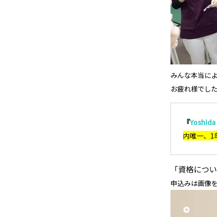
みんな本当に
お疲れ様でし
『
Yoshi
内唯一、1
「資格につい
申込みは画像