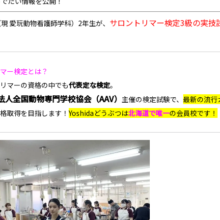
めでたい情報を公開！
サロントリマー検定3級の実技
現 愛玩動物看護師学科）2年生が、
マー検定とは？
リマーの資格の中でも
代表定な検定
。
法人全国動物専門学校協会（AAV）
主催の検定試験で、
最新の流行
格取得を目指します！
Yoshidaどうぶつは
北海道で唯一
の会員校です！