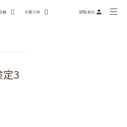
就職
先輩の声
閲覧者別
定3