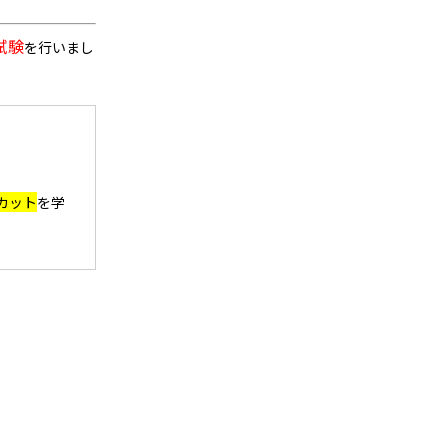
試験
を行いまし
カット
を学