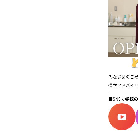
みなさまのご
進学アドバイ
■SNSで
学校の