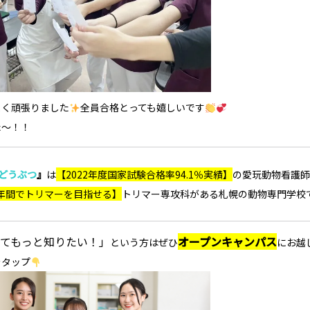
よく頑張りました
全員合格とっても嬉しいです
た～！！
daどうぶつ
』
は
【2022年度国家試験合格率94.1％実績】
の愛玩動物看護師
年間でトリマーを目指せる】
トリマー専攻科
がある札幌の動物専門学校
てもっと知りたい！」
オープンキャンパス
という方
はぜひ
にお越
をタップ