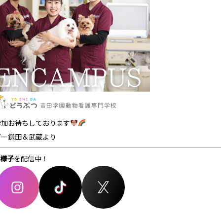
参加お待ちしております
ザー鎌田＆武蔵より
様子
を配信中！