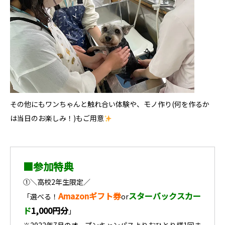
その他にもワンちゃんと触れ合い体験や、モノ作り(何を作るか
は当日のお楽しみ！)もご用意
■参加特典
①＼高校2年生限定／
Amazonギフト券
スターバックスカー
「選べる！
or
ド
1,000円分
」