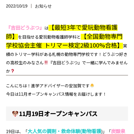
2022/10/19
お知らせ
【最短3年で愛玩動物看護
『吉田どうぶつ』
は
師】
【全国動物専門
を目指せる愛玩動物看護師学科と
学校協会主催 トリマー検定2級100%合格】
実
績のトリマー学科がある札幌の動物専門学校です！どうぶつ好き
の高校生のみなさん
『吉田どうぶつ』で一緒に学んでみません
か
こんにちは！進学アドバイザーの安加賀です
今日は11月オープンキャンパス情報をお届けします！
11月19日オープンキャンパス
大人気の調剤・救命体験
(動物看護
炭酸泉
19日は、「
)」「