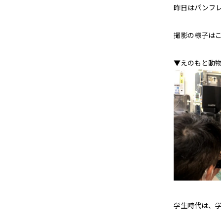
昨日はパンフ
撮影の様子は
▼えのもと動
学生時代は、