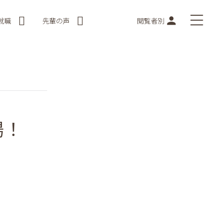
就職
先輩の声
閲覧者別
場！