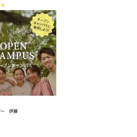
ラ
ザー 伊藤