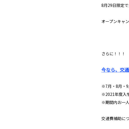
8月29日限定
オープンキャ
さらに！！！
今なら、交通
※7月・8月・
※2021年度
※期間内お一人
交通費補助に