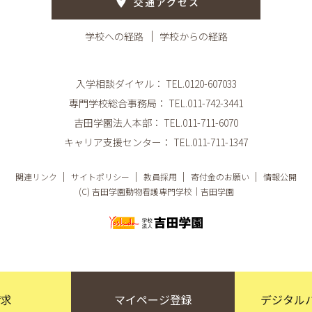
交通アクセス
学校への経路
学校からの経路
入学相談ダイヤル：
TEL.0120-607033
専門学校総合事務局：
TEL.011-742-3441
吉田学園法人本部：
TEL.011-711-6070
キャリア支援センター：
TEL.011-711-1347
関連リンク
サイトポリシー
教員採用
寄付金のお願い
情報公開
(C) 吉田学園動物看護専門学校｜吉田学園
請求
マイページ
登録
デジタル