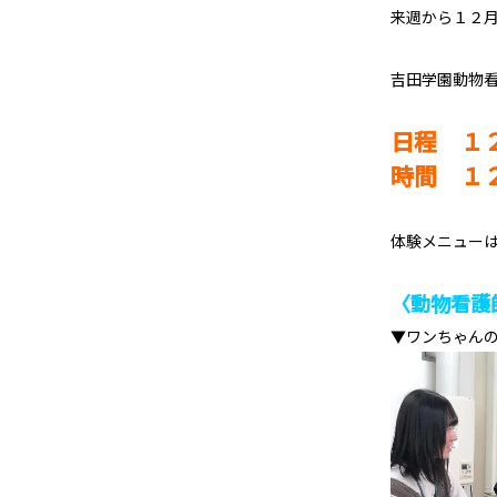
来週から１２
吉田学園動物
日程 １
時間 １
体験メニュー
〈動物看護
▼ワンちゃん