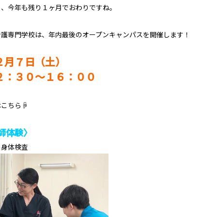
月、今年も残り１ヶ月でおわりですね。
看護専門学校は、年内最後のオープンキャンパスを開催します！
２月７日（土）
２：３０～１６：００
はこちら☟
師体験〉
の身体検査