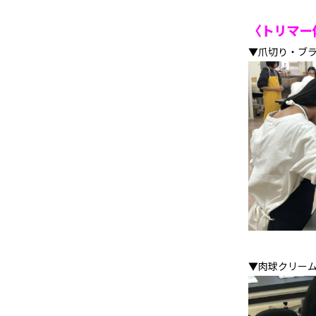
〈トリマー
▼爪切り・ブ
▼肉球クリー