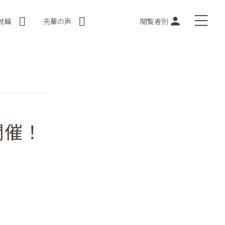
就職
先輩の声
閲覧者別
開催！