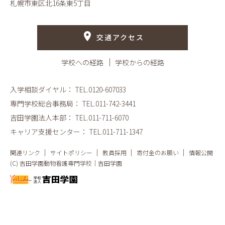
札幌市東区北16条東5丁目
交通アクセス
学校への経路
学校からの経路
入学相談ダイヤル：
TEL.0120-607033
専門学校総合事務局：
TEL.011-742-3441
吉田学園法人本部：
TEL.011-711-6070
キャリア支援センター：
TEL.011-711-1347
関連リンク
サイトポリシー
教員採用
寄付金のお願い
情報公開
(C) 吉田学園動物看護専門学校｜吉田学園