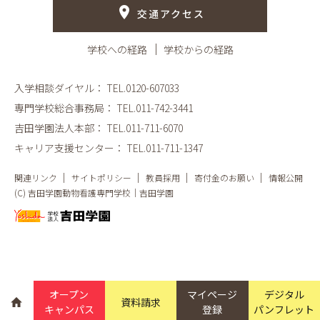
交通アクセス
学校への経路
学校からの経路
入学相談ダイヤル：
TEL.0120-607033
専門学校総合事務局：
TEL.011-742-3441
吉田学園法人本部：
TEL.011-711-6070
キャリア支援センター：
TEL.011-711-1347
関連リンク
サイトポリシー
教員採用
寄付金のお願い
情報公開
(C) 吉田学園動物看護専門学校｜吉田学園
オープン
マイページ
デジタル
資料請求
キャンパス
登録
パンフレット